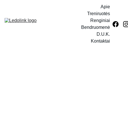
Apie
Treniruotės
Renginiai
Bendruomenė
D.U.K.
Kontaktai