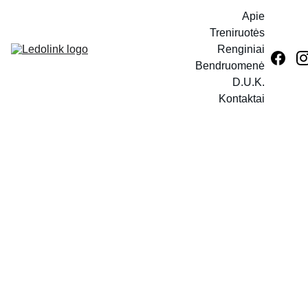
Apie
Treniruotės
Renginiai
Bendruomenė
D.U.K.
Kontaktai
LEDOLINK pačiūžų
rankšluostukas